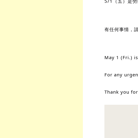
5/1（五）是
有任何事情，
May 1 (Fri.) i
For any urgen
Thank you for